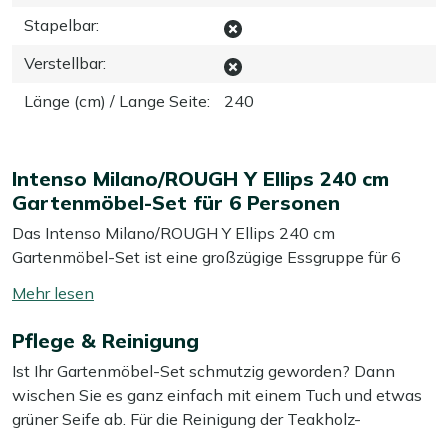
Stapelbar
:
Verstellbar
:
Länge (cm) / Lange Seite
:
240
Intenso Milano/ROUGH Y Ellips 240 cm
Gartenmöbel-Set für 6 Personen
Das Intenso Milano/ROUGH Y Ellips 240 cm
Gartenmöbel-Set ist eine großzügige Essgruppe für 6
Personen – ideal, wenn Sie gerne mit der ganzen Familie
Mehr
oder mit Freunden draußen essen. Die Kombination aus
lesen
einem ovalen Tisch aus Teakholz und grauen Polyrattan-
Pflege & Reinigung
umschalten
Stühlen mit Kissen bietet festen, bequemen Sitzkomfort,
Ist Ihr Gartenmöbel-Set schmutzig geworden? Dann
auch wenn Sie lange am Tisch sitzen. Das robuste
wischen Sie es ganz einfach mit einem Tuch und etwas
Teakholz kann das ganze Jahr über draußen bleiben,
grüner Seife ab. Für die Reinigung der Teakholz-
während das Polyrattan leicht wirkt, aber straff und
Tischplatte empfehlen wir eine grobe Bürste, einen