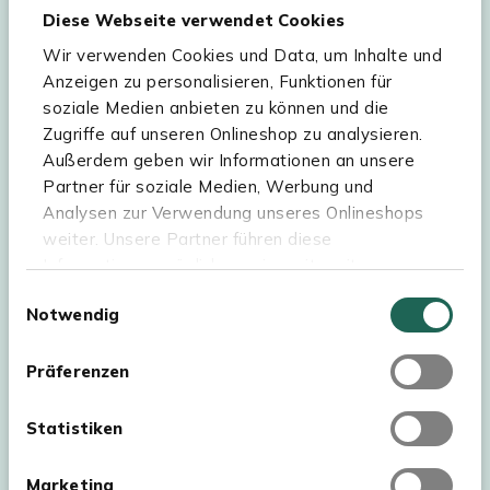
Diese Webseite verwendet Cookies
Wir verwenden Cookies und Data, um Inhalte und
Hilfe & Service
Anzeigen zu personalisieren, Funktionen für
soziale Medien anbieten zu können und die
Sortiment
Zugriffe auf unseren Onlineshop zu analysieren.
Außerdem geben wir Informationen an unsere
Kees Smit Gartenmöbel
Partner für soziale Medien, Werbung und
Experience Stores XXL
Analysen zur Verwendung unseres Onlineshops
weiter. Unsere Partner führen diese
Informationen möglicherweise mit weiteren
Daten zusammen, die Sie ihnen bereitgestellt
Einwilligungsauswahl
Notwendig
haben oder die sie im Rahmen Ihrer Nutzung der
Dienste gesammelt haben. Für eine optimale
Webseite müssen Sie die Cookies akzeptieren.
Präferenzen
Klicken Sie dafür auf „OK“.
Statistiken
Marketing