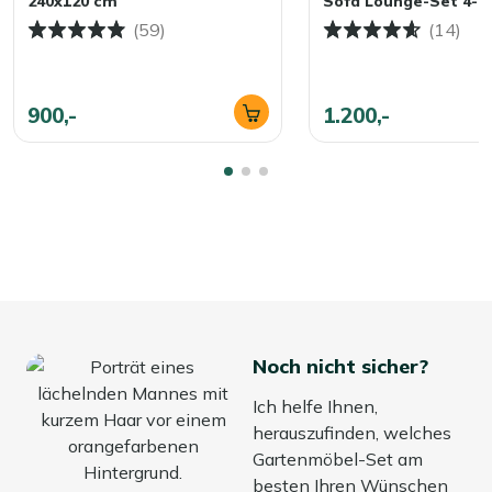
240x120 cm
Sofa Lounge-Set 4-te
bequem. Unser Tipp: Lagern Sie die Kissen im Herbst und
(59)
(14)
Winter in einer wasserdichten Gartenbox oder im Haus.
So bleiben sie frisch und jederzeit einsatzbereit!
900,-
1.200,-
Noch nicht sicher?
Ich helfe Ihnen,
herauszufinden, welches
Gartenmöbel-Set am
besten Ihren Wünschen