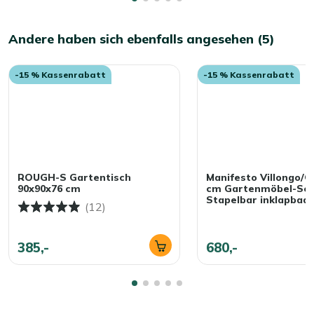
Mit der richtigen Pflege – regelmäßiges Reinigen und das
Auftragen einer Schutzschicht – bleibt Ihr Gartenmöbel-
Andere haben sich ebenfalls angesehen (5)
Set jahrelang schön und gut in Schuss.
-15 % Kassenrabatt
-15 % Kassenrabatt
ROUGH-S Gartentisch
Manifesto Villongo/C
90x90x76 cm
cm Gartenmöbel-Set 
Stapelbar inklapbaar
(12)
385,-
680,-