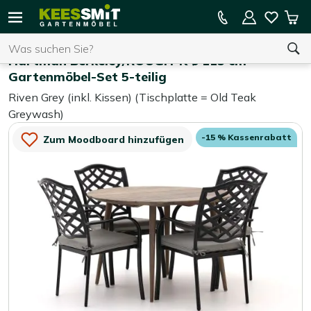
Kees
15 % Kassenrabatt auf die gesamte Kollektion
Mei
Smit
Suchen
War
Home
Gartenmöbel-Sets
Gartenmöbel
Hartman Berkeley/ROUGH-K ø 115 cm
Gartenmöbel-Set 5-teilig
Riven Grey (inkl. Kissen) (Tischplatte = Old Teak
Sie haben keine Artikel in Ihrem Warenkorb.
Greywash)
-15 % Kassenrabatt
Zum Moodboard hinzufügen