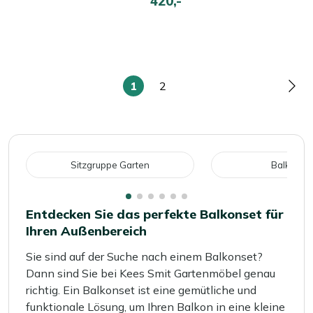
420,-
1
2
Sie
Seite
Seit
lesen
gerade
die
Seite
Sitzgruppe Garten
Balkonse
Entdecken Sie das perfekte Balkonset für
Ihren Außenbereich
Sie sind auf der Suche nach einem Balkonset?
Dann sind Sie bei Kees Smit Gartenmöbel genau
richtig. Ein Balkonset ist eine gemütliche und
funktionale Lösung, um Ihren Balkon in eine kleine