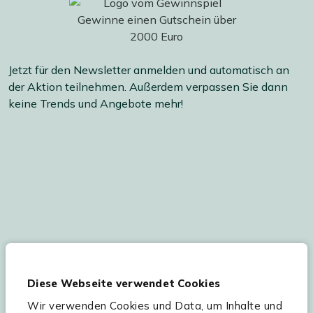
Jetzt für den Newsletter anmelden und automatisch an
der Aktion teilnehmen. Außerdem verpassen Sie dann
keine Trends und Angebote mehr!
Ihre persönlichen Daten werden gemäß
unserer
Datenschutzerklärung
und
Cookie-
Diese Webseite verwendet Cookies
Einstellungen
verarbeitet. Abmeldung jederzeit
möglich.
Teilnahmebedingungen
Gutscheinaktion lesen.
Wir verwenden Cookies und Data, um Inhalte und