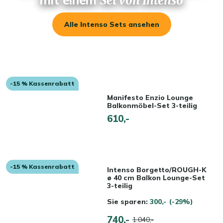
Set von Intenso
Alle Intenso Sets ansehen
-15 % Kassenrabatt
Manifesto Enzio Lounge
Balkonmӧbel-Set 3-teilig
610,-
-15 % Kassenrabatt
Intenso Borgetto/ROUGH-K
ø 40 cm Balkon Lounge-Set
3-teilig
Sie sparen:
300,-
(-29%)
740,-
1.040,-