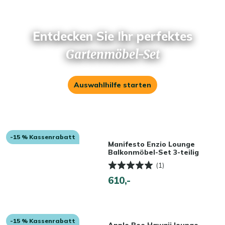
Entdecken Sie Ihr perfektes
Gartenmöbel-Set
Auswahlhilfe starten
-15 % Kassenrabatt
Manifesto Enzio Lounge
Balkonmӧbel-Set 3-teilig
(1)
610,-
-15 % Kassenrabatt
Apple Bee Hawaii lounge