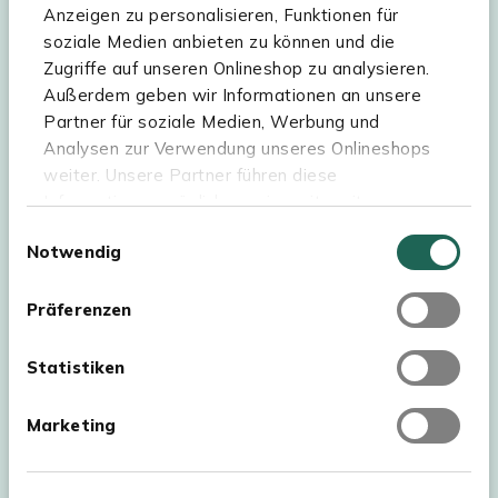
Anzeigen zu personalisieren, Funktionen für
soziale Medien anbieten zu können und die
Zugriffe auf unseren Onlineshop zu analysieren.
Hilfe & Service
Außerdem geben wir Informationen an unsere
Partner für soziale Medien, Werbung und
Sortiment
Analysen zur Verwendung unseres Onlineshops
weiter. Unsere Partner führen diese
Kees Smit Gartenmöbel
Informationen möglicherweise mit weiteren
Experience Stores XXL
Daten zusammen, die Sie ihnen bereitgestellt
Einwilligungsauswahl
Notwendig
haben oder die sie im Rahmen Ihrer Nutzung der
Dienste gesammelt haben. Für eine optimale
Webseite müssen Sie die Cookies akzeptieren.
Präferenzen
Klicken Sie dafür auf „OK“.
Statistiken
Marketing