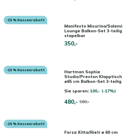
-15 % Kassenrabatt
Manifesto Misurina/Salemi
Lounge Balkon-Set 3-teilig
stapelbar
350,-
-15 % Kassenrabatt
Hartman Sophie
Studio/Preston Klapptisch
ø65 cm Balkon-Set 3-teilig
Sie sparen:
100,-
(-17%)
480,-
580,-
-15 % Kassenrabatt
Forza Xitta/Rieti ø 60 cm