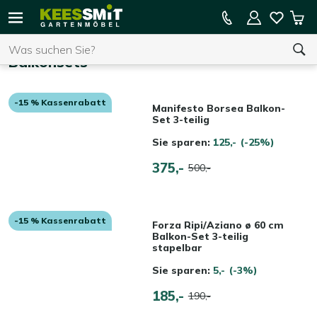
Kees
15 % Kassenrabatt auf die gesamte Kollektion
Mei
Smit
Suchen
War
Startseite
Gartenmöbel-Sets
Balkonsets
Gartenmöbel
Balkonsets
-15 % Kassenrabatt
Sie haben keine Artikel in Ihrem Warenkorb.
Manifesto Borsea Balkon-
Set 3-teilig
Sie sparen:
125,-
(-25%)
375,-
500,-
-15 % Kassenrabatt
Forza Ripi/Aziano ø 60 cm
Balkon-Set 3-teilig
stapelbar
Sie sparen:
5,-
(-3%)
185,-
190,-