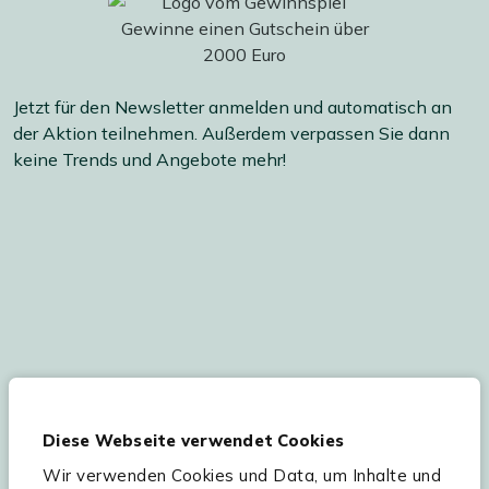
Jetzt für den Newsletter anmelden und automatisch an
der Aktion teilnehmen. Außerdem verpassen Sie dann
keine Trends und Angebote mehr!
Ihre persönlichen Daten werden gemäß
unserer
Datenschutzerklärung
und
Cookie-
Diese Webseite verwendet Cookies
Einstellungen
verarbeitet. Abmeldung jederzeit
möglich.
Teilnahmebedingungen
Gutscheinaktion lesen.
Wir verwenden Cookies und Data, um Inhalte und