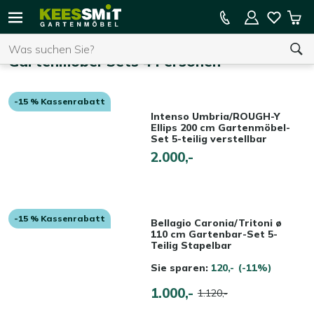
Kees
15 % Kassenrabatt auf die gesamte Kollektion
Mei
Smit
Suchen
War
Startseite
Gartenmöbel
Gartenmöbel-Sets 4 Personen
-15 % Kassenrabatt
Sie haben keine Artikel in Ihrem Warenkorb.
Intenso Umbria/ROUGH-Y
Ellips 200 cm Gartenmöbel-
Set 5-teilig verstellbar
2.000,-
-15 % Kassenrabatt
Bellagio Caronia/Tritoni ø
110 cm Gartenbar-Set 5-
Teilig Stapelbar
Sie sparen:
120,-
(-11%)
1.000,-
1.120,-