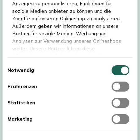
Anzeigen zu personalisieren, Funktionen für
soziale Medien anbieten zu können und die
Zugriffe auf unseren Onlineshop zu analysieren.
Hilfe & Service
Außerdem geben wir Informationen an unsere
Partner für soziale Medien, Werbung und
Sortiment
Analysen zur Verwendung unseres Onlineshops
weiter. Unsere Partner führen diese
Kees Smit Gartenmöbel
Informationen möglicherweise mit weiteren
Experience Stores XXL
Daten zusammen, die Sie ihnen bereitgestellt
Einwilligungsauswahl
Notwendig
haben oder die sie im Rahmen Ihrer Nutzung der
Dienste gesammelt haben. Für eine optimale
Webseite müssen Sie die Cookies akzeptieren.
Präferenzen
Klicken Sie dafür auf „OK“.
Statistiken
Marketing