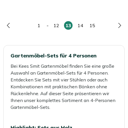
1
-
12
13
14
15
Seite
Seite
Seite
Sie
Seite
Seite
Sei
lesen
gerade
die
Gartenmöbel-Sets für 4 Personen
Seite
Bei Kees Smit Gartenmöbel finden Sie eine große
Auswahl an Gartenmöbel-Sets für 4 Personen.
Entdecken Sie Sets mit vier Stühlen oder auch
Kombinationen mit praktischen Bänken ohne
Rückenlehne. Auf dieser Seite präsentieren wir
Ihnen unser komplettes Sortiment an 4-Personen
Gartenmöbel-Sets.
Highlight: Sets aus Holz