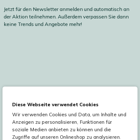
Jetzt für den Newsletter anmelden und automatisch an
der Aktion teilnehmen. Außerdem verpassen Sie dann
keine Trends und Angebote mehr!
Ihre persönlichen Daten werden gemäß
unserer
Datenschutzerklärung
und
Cookie-
Diese Webseite verwendet Cookies
Einstellungen
verarbeitet. Abmeldung jederzeit
möglich.
Teilnahmebedingungen
Gutscheinaktion lesen.
Wir verwenden Cookies und Data, um Inhalte und
Anzeigen zu personalisieren, Funktionen für
soziale Medien anbieten zu können und die
Zugriffe auf unseren Onlineshop zu analysieren.