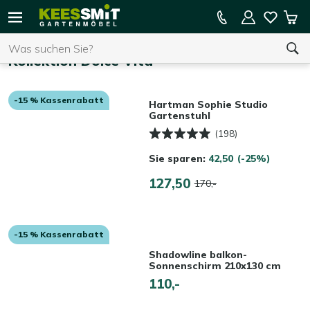
Kees
15 % Kassenrabatt auf die gesamte Kollektion
Mei
Smit
Suchen
War
Startseite
Gartenmöbel
Kollektion Dolce Vita
-15 % Kassenrabatt
Sie haben keine Artikel in Ihrem Warenkorb.
Hartman Sophie Studio
Gartenstuhl
(198)
Sie sparen:
42,50
(-25%)
127,50
170,-
-15 % Kassenrabatt
Shadowline balkon-
Sonnenschirm 210x130 cm
110,-