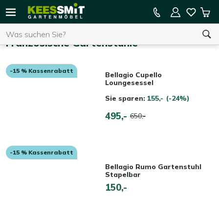
Kees
15 % Kassenrabatt auf die gesamte Kollektion
Mei
Smit
Suchen
War
Startseite
Gartenmöbel
Französische Gartenstühle
-15 % Kassenrabatt
Sie haben keine Artikel in Ihrem Warenkorb.
Bellagio Cupello
Loungesessel
Sie sparen:
155,-
(-24%)
495,-
650,-
-15 % Kassenrabatt
Bellagio Rumo Gartenstuhl
Stapelbar
150,-