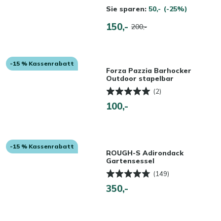
Sie sparen:
50,-
(-25%)
150,-
200,-
-15 % Kassenrabatt
Forza Pazzia Barhocker
Outdoor stapelbar
(2)
100,-
-15 % Kassenrabatt
ROUGH-S Adirondack
Gartensessel
(149)
350,-