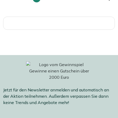
Sie
Seite
Seite
Seite
Seit
lesen
gerade
die
Seite
Jetzt für den Newsletter anmelden und automatisch an
der Aktion teilnehmen. Außerdem verpassen Sie dann
keine Trends und Angebote mehr!