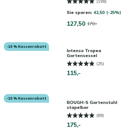
(198)
Sie sparen:
42,50
(-25%)
127,50
170,-
-15 % Kassenrabatt
Intenso Tropea
Gartensessel
(25)
115,-
-15 % Kassenrabatt
ROUGH-S Gartenstuhl
stapelbar
(89)
175,-