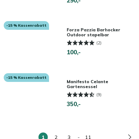
290,-
-15 % Kassenrabatt
Forza Pazzia Barhocker
Outdoor stapelbar
(2)
100,-
-15 % Kassenrabatt
Manifesto Celante
Gartensessel
(9)
350,-
1
2
3
-
11