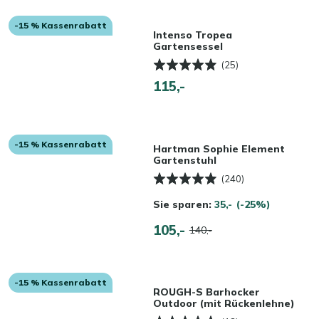
-15 % Kassenrabatt
Intenso Tropea
Gartensessel
(25)
115,-
-15 % Kassenrabatt
Hartman Sophie Element
Gartenstuhl
(240)
Sie sparen:
35,-
(-25%)
105,-
140,-
-15 % Kassenrabatt
ROUGH-S Barhocker
Outdoor (mit Rückenlehne)