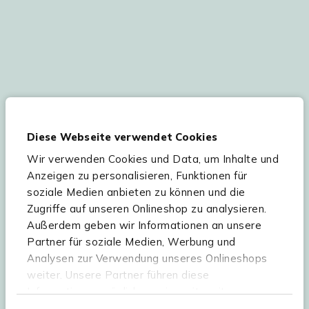
Ihre persönlichen Daten werden gemäß
unserer
Datenschutzerklärung
und
Cookie-
Diese Webseite verwendet Cookies
Einstellungen
verarbeitet. Abmeldung jederzeit
möglich.
Teilnahmebedingungen
Gutscheinaktion lesen.
Wir verwenden Cookies und Data, um Inhalte und
Anzeigen zu personalisieren, Funktionen für
soziale Medien anbieten zu können und die
Zugriffe auf unseren Onlineshop zu analysieren.
Hilfe & Service
Außerdem geben wir Informationen an unsere
Partner für soziale Medien, Werbung und
Sortiment
Analysen zur Verwendung unseres Onlineshops
weiter. Unsere Partner führen diese
Kees Smit Gartenmöbel
Informationen möglicherweise mit weiteren
Experience Stores XXL
Daten zusammen, die Sie ihnen bereitgestellt