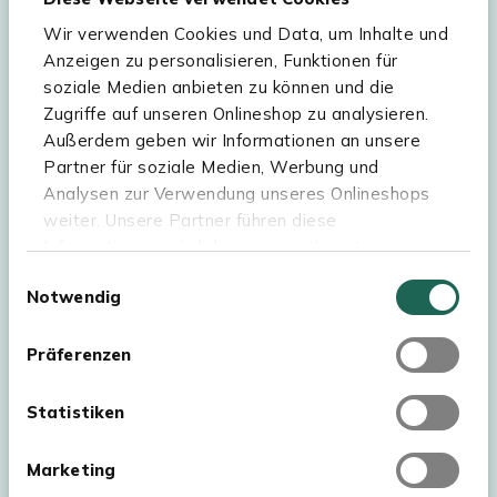
Wir verwenden Cookies und Data, um Inhalte und
Hilfe & Service
Anzeigen zu personalisieren, Funktionen für
soziale Medien anbieten zu können und die
Sortiment
Zugriffe auf unseren Onlineshop zu analysieren.
Außerdem geben wir Informationen an unsere
Kees Smit Gartenmöbel
Partner für soziale Medien, Werbung und
Experience Stores XXL
Analysen zur Verwendung unseres Onlineshops
weiter. Unsere Partner führen diese
Informationen möglicherweise mit weiteren
Daten zusammen, die Sie ihnen bereitgestellt
Einwilligungsauswahl
Notwendig
haben oder die sie im Rahmen Ihrer Nutzung der
Dienste gesammelt haben. Für eine optimale
Webseite müssen Sie die Cookies akzeptieren.
Präferenzen
Klicken Sie dafür auf „OK“.
Statistiken
Marketing