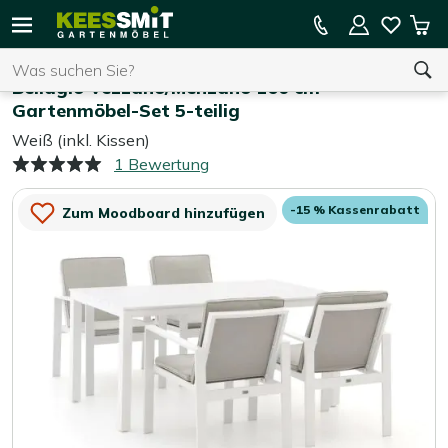
Kees
15 % Kassenrabatt auf die gesamte Kollektion
Mei
Smit
Suchen
War
Home
Gartenmöbel-Sets
Gartenmöbel
Bellagio Vezzano/Menzano 160 cm
Gartenmöbel-Set 5-teilig
Weiß (inkl. Kissen)
Sie haben keine Artikel in Ihrem Warenkorb.
1 Bewertung
-15 % Kassenrabatt
Zum Moodboard hinzufügen