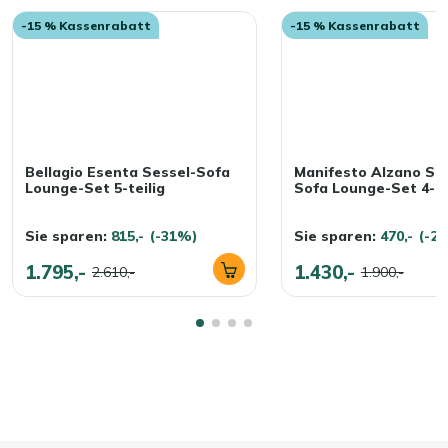
einem Regenschauer oft noch eine Weile nass, sodass
-15 % Kassenrabatt
-15 % Kassenrabatt
man sie nicht sofort wieder verwenden kann. Unser Tipp:
Lagern Sie die Kissen im Herbst und Winter drinnen oder
in einer wasserdichten Gartenbox. So bleibt alles schön
und direkt wieder einsatzbereit.
Bellagio Esenta Sessel-Sofa
Manifesto Alzano Ses
Lounge-Set 5-teilig
Sofa Lounge-Set 4-te
Sie sparen:
815,-
(-31%)
Sie sparen:
470,-
(-2
1.795,-
1.430,-
2.610,-
1.900,-