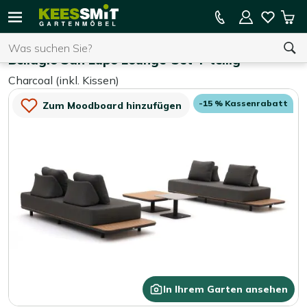
Kees
15 % Kassenrabatt auf die gesamte Kollektion
Mei
Smit
Suchen
War
Home
Lounge-Sets
Gartenmöbel
Bellagio San Lupo Lounge-Set 4-teilig
Charcoal (inkl. Kissen)
Sie haben keine Artikel in Ihrem Warenkorb.
-15 % Kassenrabatt
Zum Moodboard hinzufügen
In Ihrem Garten ansehen