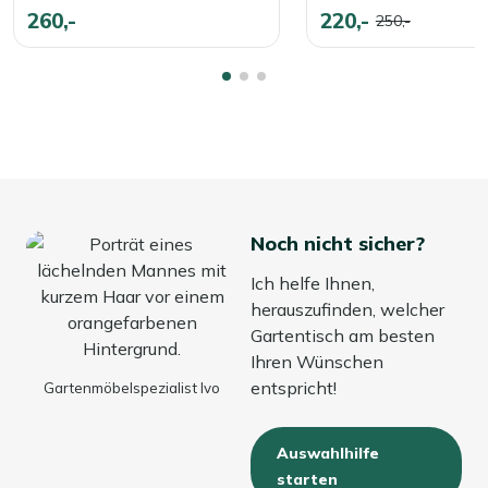
Mit der richtigen Pflege – regelmäßiges Reinigen und das
260,-
220,-
250,-
Auftragen einer Schutzschicht – bleibt Ihr Gartentisch
jahrelang schön und gut in Schuss.
Noch nicht sicher?
Ich helfe Ihnen,
herauszufinden, welcher
Gartentisch am besten
Ihren Wünschen
entspricht!
Gartenmöbelspezialist Ivo
Auswahlhilfe
starten