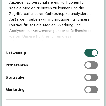
Hilfe & Service
Anzeigen zu personalisieren, Funktionen für
soziale Medien anbieten zu können und die
Sortiment
Zugriffe auf unseren Onlineshop zu analysieren.
Außerdem geben wir Informationen an unsere
Kees Smit Gartenmöbel
Partner für soziale Medien, Werbung und
Experience Stores XXL
Analysen zur Verwendung unseres Onlineshops
weiter. Unsere Partner führen diese
Informationen möglicherweise mit weiteren
Daten zusammen, die Sie ihnen bereitgestellt
Einwilligungsauswahl
Notwendig
haben oder die sie im Rahmen Ihrer Nutzung der
Dienste gesammelt haben. Für eine optimale
Webseite müssen Sie die Cookies akzeptieren.
Präferenzen
Klicken Sie dafür auf „OK“.
Statistiken
Marketing