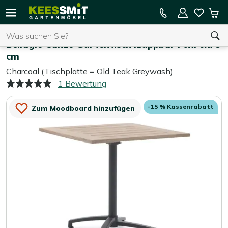
Kees
15 % Kassenrabatt auf die gesamte Kollektion
Mei
Smit
Suchen
War
Home
Gartentische
Gartenmöbel
Bellagio Canzo Gartentisch klappbar 70x70x75
cm
Charcoal (Tischplatte = Old Teak Greywash)
Sie haben keine Artikel in Ihrem Warenkorb.
1 Bewertung
-15 % Kassenrabatt
Zum Moodboard hinzufügen